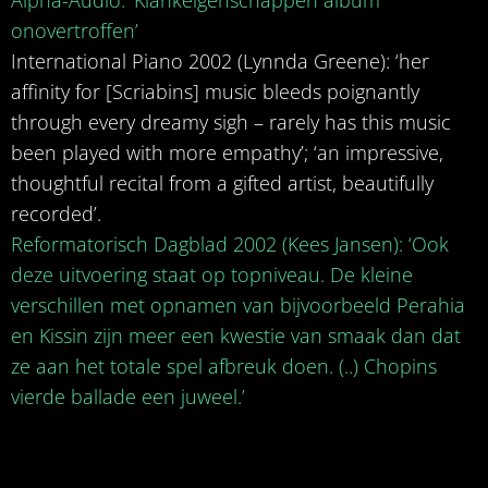
Alpha-Audio: ‘Klankeigenschappen album
onovertroffen’
International Piano 2002 (Lynnda Greene): ‘her
affinity for [Scriabins] music bleeds poignantly
through every dreamy sigh – rarely has this music
been played with more empathy’; ‘an impressive,
thoughtful recital from a gifted artist, beautifully
recorded’.
Reformatorisch Dagblad 2002 (Kees Jansen): ‘Ook
deze uitvoering staat op topniveau. De kleine
verschillen met opnamen van bijvoorbeeld Perahia
en Kissin zijn meer een kwestie van smaak dan dat
ze aan het totale spel afbreuk doen. (..) Chopins
vierde ballade een juweel.’